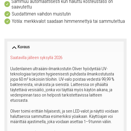
Sammuu automaattisesti kun haluttu kosteustaso on
saavutettu
Suodattimen vaihdon muistutin
Yötila: merkkivalot saadaan himmennettyä tai sammutettua
Kuvaus
Saatavilla jälleen syksyllä 2026
Uudenlainen ultraääni-ilmankostutin Oliver hyödyntää UV-
teknologiaa tarjoten hygieenisesti puhdasta ilmankostutusta
jopa 60 m² kokoisiin tiloihin. UV-valo poistaa vedestä 99,99 %
bakteereista, viruksista ja sienistä. Laitteessa on ylhäältä
täytettävä vesisäiliö, jonka voi täyttää myös käytön aikana, ja
vedenpinnan taso on helposti tarkistettavissa laitteen
etuosasta.
Oliver toimii erittäin hiljaisesti, ja sen LED-valot ja näyttö voidaan
haluttaessa sammuttaa esimerkiksi yöaikaan. Käyttöajan voi
määrittää ajastimella, joka voidaan asettaa 1–9 tunnin väliin.