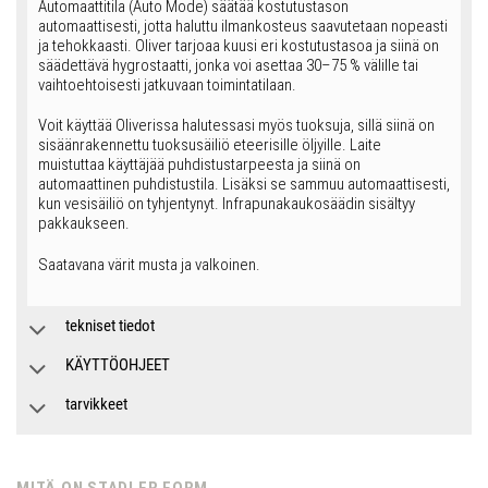
Automaattitila (Auto Mode) säätää kostutustason
automaattisesti, jotta haluttu ilmankosteus saavutetaan nopeasti
ja tehokkaasti. Oliver tarjoaa kuusi eri kostutustasoa ja siinä on
säädettävä hygrostaatti, jonka voi asettaa 30–75 % välille tai
vaihtoehtoisesti jatkuvaan toimintatilaan.
Voit käyttää Oliverissa halutessasi myös tuoksuja, sillä siinä on
sisäänrakennettu tuoksusäiliö eteerisille öljyille. Laite
muistuttaa käyttäjää puhdistustarpeesta ja siinä on
automaattinen puhdistustila. Lisäksi se sammuu automaattisesti,
kun vesisäiliö on tyhjentynyt. Infrapunakaukosäädin sisältyy
pakkaukseen.
Saatavana värit musta ja valkoinen.
tekniset tiedot
KÄYTTÖOHJEET
tarvikkeet