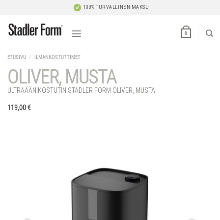
Skip
100% TURVALLINEN MAKSU
to
content
0
ETUSIVU
/
ILMANKOSTUTTIMET
OLIVER, MUSTA
ULTRAÄÄNIKOSTUTIN STADLER FORM OLIVER, MUSTA.
119,00
€