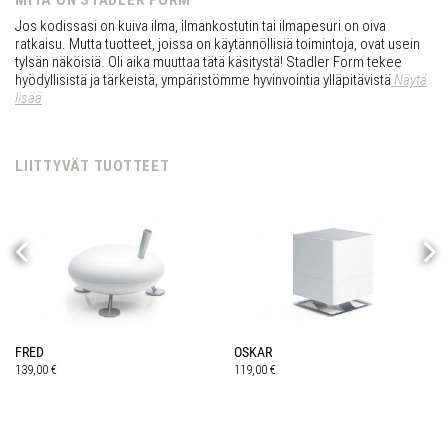
MITÄ ON STADLER FORM
Jos kodissasi on kuiva ilma, ilmankostutin tai ilmapesuri on oiva
ratkaisu. Mutta tuotteet, joissa on käytännöllisiä toimintoja, ovat usein
tylsän näköisiä. Oli aika muuttaa tätä käsitystä! Stadler Form tekee
hyödyllisistä ja tärkeistä, ympäristömme hyvinvointia ylläpitävistä
Näytä
lisää
LIITTYVÄT TUOTTEET
FRED
OSKAR
139,00
€
119,00
€