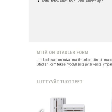
Toimii tehokkaasti noin 12 kuukauden ajan
MITÄ ON STADLER FORM
Jos kodissasi on kuiva ilma, ilmankostutin tai ilmapes
Stadler Form tekee hyödyllisistä ja tärkeistä, ympär
LIITTYVÄT TUOTTEET