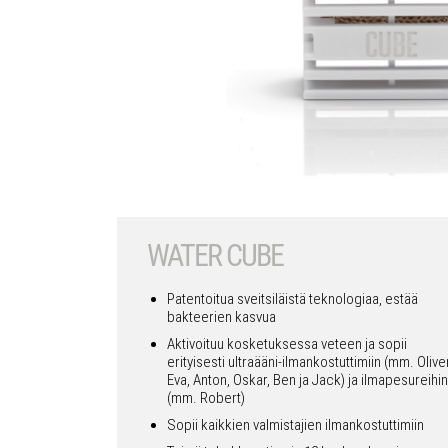
WATER CUBE
Patentoitua sveitsiläistä teknologiaa, estää
bakteerien kasvua
Aktivoituu kosketuksessa veteen ja sopii
erityisesti ultraääni-ilmankostuttimiin (mm. Oliver
Eva, Anton, Oskar, Ben ja Jack) ja ilmapesureihin
(mm. Robert)
Sopii kaikkien valmistajien ilmankostuttimiin