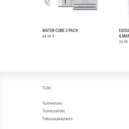
UNA
WATER CUBE 2-PACK
ESIS
ILMA
44,90
€
24,90
TUKI
Tuotevertailu
Toimitusehdot
Tietosuojakäytäntö