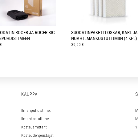
UODATIN ROGER JA ROGER BIG
SUODATINPAKETTI OSKAR, KARL JA
NPUHDISTIMEEN
NOAH ILMANKOSTUTTIMIIN (4 KPL)
€
39,90
€
KAUPPA
S
Ilmanpuhdistimet
M
Ilmankostuttimet
M
Kosteusmittarit
Y
Kosteudenpoistajat