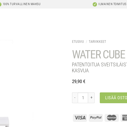
100% TURVALLINEN MAKSU
ILMAINEN TOIMITUS
ETUSIVU
/
TARVIKKEET
WATER CUBE
PATENTOITUA SVEITSILÄIS
KASVUA.
29,90
€
Water cube määrä
LISÄÄ OST