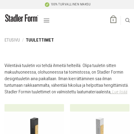
Skip
100% TURVALLINEN MAKSU
to
content
0
ETUSIVU
/
TUULETTIMET
Viilentävä tuuletin voi tehdä ihmeitä helteillä. Olipa tuuletin sitten
makuuhuoneessa, olohuoneessa tai toimistossa, on Stadler Formin
designtuuletin aina paikallaan. Ilman kierrättäminen saa ilman
tuntumaan raikkaammalta, vähentää hikoilua ja helpottaa hengittämistä.
Stadler Formin tuulettimet on valmistettu laatumateriaaleista,
Lue lisää