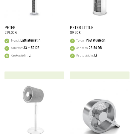
PETER
PETER LITTLE
219,00
€
89,90
€
Lattiatuuletin
Pöytätuuletin
Tyyppi:
Tyyppi:
33 – 52 DB
28-54 DB
Äänitaso:
Äänitaso:
Ei
Ei
Kaukosäädin:
Kaukosäädin: