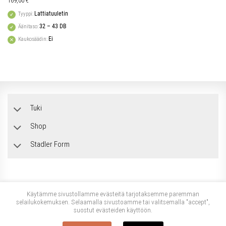
169,00
€
Lattiatuuletin
Tyyppi:
32 – 43 DB
Äänitaso:
Ei
Kaukosäädin:
Tuki
Shop
Stadler Form
Käytämme sivustollamme evästeitä tarjotaksemme paremman
selailukokemuksen. Selaamalla sivustoamme tai valitsemalla "accept",
suostut evästeiden käyttöön.
Copyright 2026 ©
Stadler Form