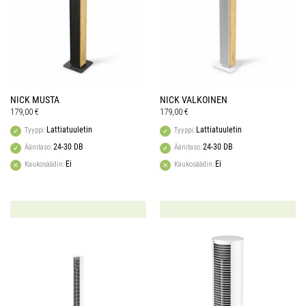
NICK MUSTA
NICK VALKOINEN
179,00
€
179,00
€
Lattiatuuletin
Lattiatuuletin
Tyyppi:
Tyyppi:
24-30 DB
24-30 DB
Äänitaso:
Äänitaso:
Ei
Ei
Kaukosäädin:
Kaukosäädin: