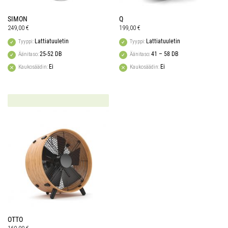
SIMON
Q
249,00
€
199,00
€
Lattiatuuletin
Lattiatuuletin
Tyyppi:
Tyyppi:
25-52 DB
41 – 58 DB
Äänitaso:
Äänitaso:
Ei
Ei
Kaukosäädin:
Kaukosäädin:
OTTO