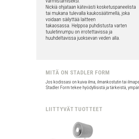
varmistamiseksi.
Nickiä ohjataan kätevästi kosketuspaneelista
tai mukana tulevalla kaukosäätimellä, joka
voidaan säilyttää laitteen
takaosassa. Helppoa puhdistusta varten
tuuletinrumpu on irrotettavissa ja
huuhdeltavissa juoksevan veden alla.
MITÄ ON STADLER FORM
Jos kodissasi on kuiva ilma, ilmankostutin tai ilmapes
Stadler Form tekee hyödyllisistä ja tärkeistä, ympär
LIITTYVÄT TUOTTEET