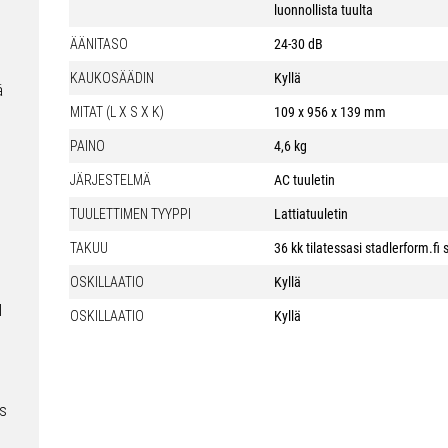
n
luonnollista tuulta
ÄÄNITASO
24-30 dB
KAUKOSÄÄDIN
Kyllä
ä
MITAT (L X S X K)
109 x 956 x 139 mm
PAINO
4,6 kg
JÄRJESTELMÄ
AC tuuletin
TUULETTIMEN TYYPPI
Lattiatuuletin
TAKUU
36 kk tilatessasi stadlerform.fi 
OSKILLAATIO
Kyllä
l
OSKILLAATIO
Kyllä
is