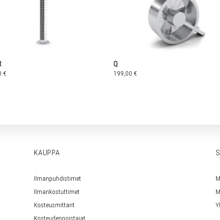
R
Q
0
€
199,00
€
KAUPPA
S
Ilmanpuhdistimet
M
Ilmankostuttimet
M
Kosteusmittarit
Y
Kosteudenpoistajat