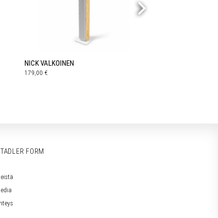
NICK VALKOINEN
179,00
€
TADLER FORM
eistä
edia
hteys