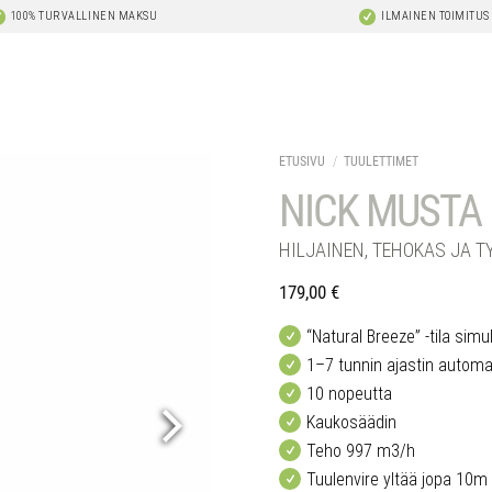
100% TURVALLINEN MAKSU
ILMAINEN TOIMITUS
ETUSIVU
/
TUULETTIMET
NICK MUSTA
HILJAINEN, TEHOKAS JA T
179,00
€
“Natural Breeze” -tila simul
1–7 tunnin ajastin automaa
10 nopeutta
Kaukosäädin
Teho 997 m3/h
Tuulenvire yltää jopa 10