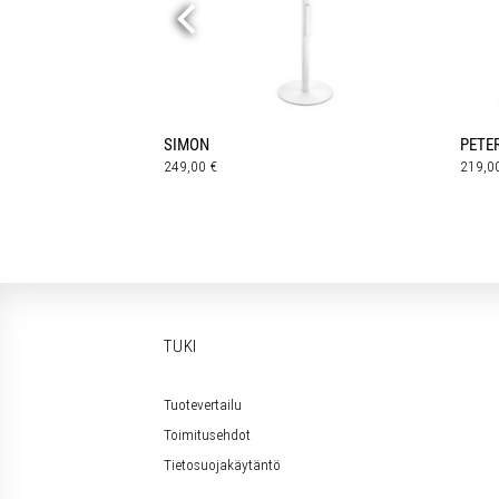
SIMON
PETE
249,00
€
219,0
TUKI
Tuotevertailu
Toimitusehdot
Tietosuojakäytäntö