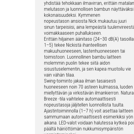
yhdistää tehokkaan ilmavirran, erittäin matala
melutason ja luonnollisen bambun näyttäväksi
kokonaisuudeksi. Kymmenen
nopeustason ansiosta Nick mukautuu juuri
sinun tarpeisiisi, aina lempeästä tuulenvireest
voimakkaaseen puhallukseen.
Erittäin hiljainen äänitaso (24–30 dB(A) tasoilla
1–5) tekee Nickistä ihanteellisen
makuuhuoneeseen, lastenhuoneeseen tai
toimistoon. Luonnollinen bambu laitteen
molemmin puolin tekee siitä aidon
sisustuselementin, ja sen kapea muotoilu vie
vain vähän tilaa.
Swing-toiminto jakaa ilman tasaisesti
huoneeseen noin 70 asteen kulmassa, luoden
miellyttävän ja virkistävän ilmankierron. Natura
Breeze -tila vaihtelee automaattisesti
nopeustasoja jäljitellen luonnollista tuulta.
Ajastintoiminnolla (1–7 h) voit asettaa laitteen
sammumaan automaattisesti esimerkiksi yön
aikana. LED-valot voidaan halutessa kytkeä po
päältä häiriöttömän nukkumisympäristön