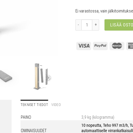
Ei varastossa, vain jälkitoimituks
Nick musta määrä
LISÄÄ OST
TEKNISET TIEDOT
VIDEO
PAINO
3,9 kg (kilogramma)
10 nopeutta
,
Teho 997 m3/h
,
T
OMINAISUUDET
automaattiselle virrankatkaisul