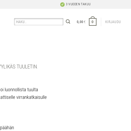
3 VUODEN TAKUU
Etsi:
0
0,00
€
KIRJAUDU
YYLIKÄS TUULETIN.
oi luonnollista tuulta
ttiselle virrankatkaisulle
m päähän