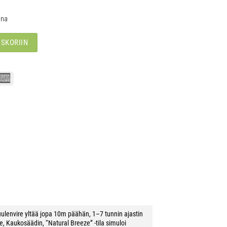
ena
OSKORIIN
uulenvire yltää jopa 10m päähän
,
1–7 tunnin ajastin
le
,
Kaukosäädin
,
“Natural Breeze” -tila simuloi