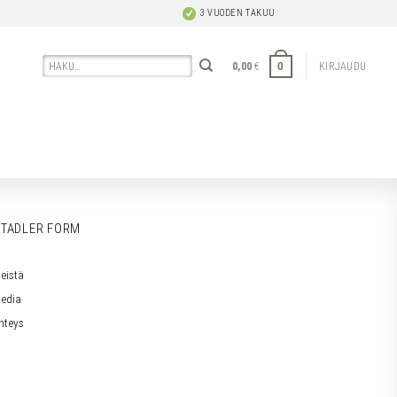
3 VUODEN TAKUU
Etsi:
0
0,00
€
KIRJAUDU
TADLER FORM
eistä
edia
hteys