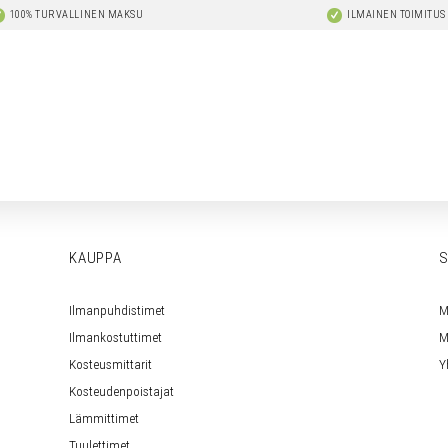
100% TURVALLINEN MAKSU
ILMAINEN TOIMITUS
KAUPPA
S
Ilmanpuhdistimet
M
Ilmankostuttimet
M
Kosteusmittarit
Y
Kosteudenpoistajat
Lämmittimet
Tuulettimet