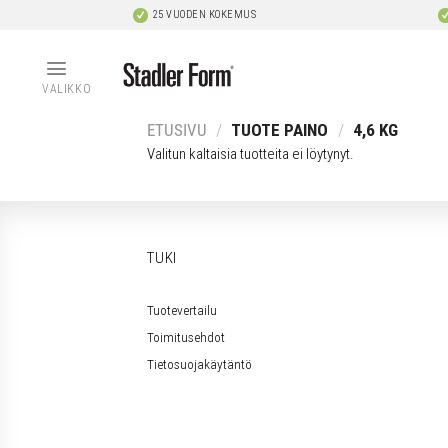
Skip
25 VUODEN KOKEMUS
to
content
VALIKKO
ETUSIVU
/
TUOTE PAINO
/
4,6 KG
Valitun kaltaisia tuotteita ei löytynyt.
TUKI
Tuotevertailu
Toimitusehdot
Tietosuojakäytäntö