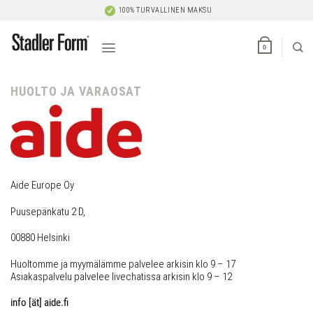
Skip
100% TURVALLINEN MAKSU
to
content
0
HUOLTO JA VARAOSAT
Aide Europe Oy
Puusepänkatu 2 D,
00880 Helsinki
Huoltomme ja myymälämme palvelee arkisin
klo 9 – 17
Asiakaspalvelu palvelee livechatissa arkisin
klo 9 – 12
info [ät] aide.fi