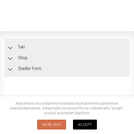
Tuki
Shop
Stadler Form
Käytämme sivustollamme evästeitä tarjotaksemme paremman
selailukokemuksen. Selaamalla sivustoamme tai valitsemalla "accept",
suostut evästeiden käyttöön.
Copyright 2026 ©
Stadler Form
Stadler Form Suomi sivuston tarjoaa Suomen Sähkötuonti Oy
MORE INFO
ACCEPT