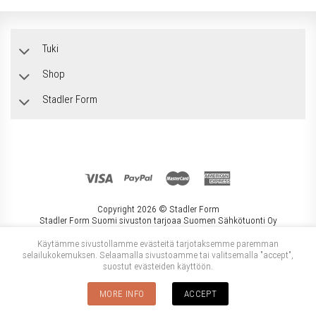
Tuki
Shop
Stadler Form
Copyright 2026 ©
Stadler Form
Stadler Form Suomi sivuston tarjoaa Suomen Sähkötuonti Oy
Käytämme sivustollamme evästeitä tarjotaksemme paremman
selailukokemuksen. Selaamalla sivustoamme tai valitsemalla "accept",
suostut evästeiden käyttöön.
MORE INFO
ACCEPT