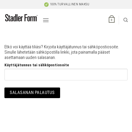
Skip
100% TURVALLINEN MAKSU
to
content
0
Etkö voi käyttää tiliäsi? Kirjoita käyttäjätunnus tai sähköpostiosoite.
Sinulle lähetetään sähköpostilla linkki, jota painamalla pääset
asettamaan uuden salasanan.
Käyttäjätunnus tai sähköpostiosoite
SALASANAN PALAUTUS