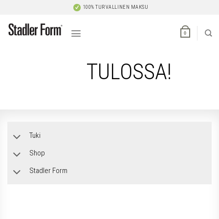
Skip
100% TURVALLINEN MAKSU
to
content
0
TULOSSA!
Tuki
Shop
Stadler Form