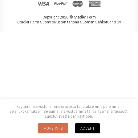
Copyright 2026 ©
Stadler Form
Stadler Form Suomi sivuston tarjoaa Suomen Sähkötuonti Oy
Käytämme sivustollamme evästeitä tarjotaksemme paremman
selailukokemuksen. Selaamalla sivustoamme tai valitsemalla "accept",
suostut evästeiden käyttöön.
MORE INFO
ACCEPT