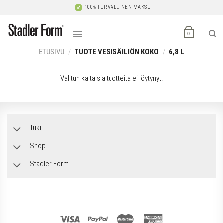
Skip
100% TURVALLINEN MAKSU
to
content
0
ETUSIVU
/
TUOTE VESISÄILIÖN KOKO
/
6,8 L
Valitun kaltaisia tuotteita ei löytynyt.
Tuki
Shop
Stadler Form