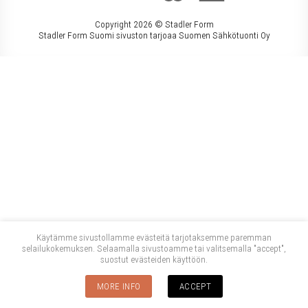
Copyright 2026 ©
Stadler Form
Stadler Form Suomi sivuston tarjoaa Suomen Sähkötuonti Oy
Käytämme sivustollamme evästeitä tarjotaksemme paremman
selailukokemuksen. Selaamalla sivustoamme tai valitsemalla "accept",
suostut evästeiden käyttöön.
MORE INFO
ACCEPT