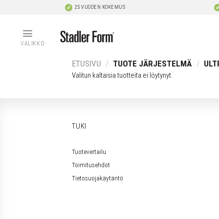
Skip
25 VUODEN KOKEMUS
to
content
VALIKKO
ETUSIVU
/
TUOTE JÄRJESTELMÄ
/
ULT
Valitun kaltaisia tuotteita ei löytynyt.
TUKI
Tuotevertailu
Toimitusehdot
Tietosuojakäytäntö