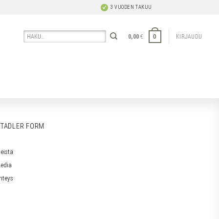
3 VUODEN TAKUU
Etsi:
0
0,00
€
KIRJAUDU
TADLER FORM
eistä
edia
hteys