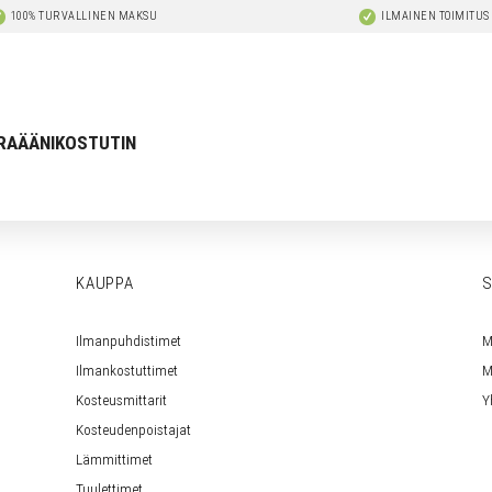
100% TURVALLINEN MAKSU
ILMAINEN TOIMITUS
RAÄÄNIKOSTUTIN
KAUPPA
S
Ilmanpuhdistimet
M
Ilmankostuttimet
M
Kosteusmittarit
Y
Kosteudenpoistajat
Lämmittimet
Tuulettimet