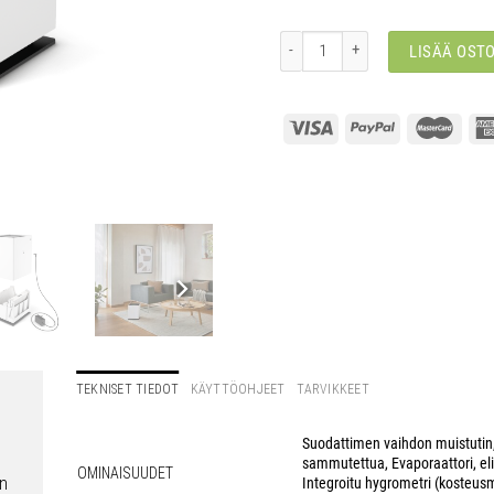
Noah, valkoinen määrä
LISÄÄ OST
TEKNISET TIEDOT
KÄYTTÖOHJEET
TARVIKKEET
Suodattimen vaihdon muistutin
sammutettua
,
Evaporaattori, e
OMINAISUUDET
an
Integroitu hygrometri (kosteusm