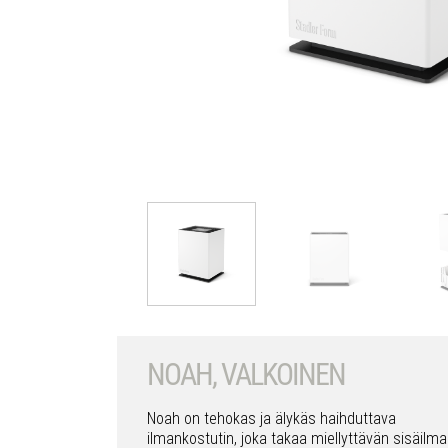
NOAH, VALKOINEN
Noah on tehokas ja älykäs haihduttava
ilmankostutin, joka takaa miellyttävän sisäilm