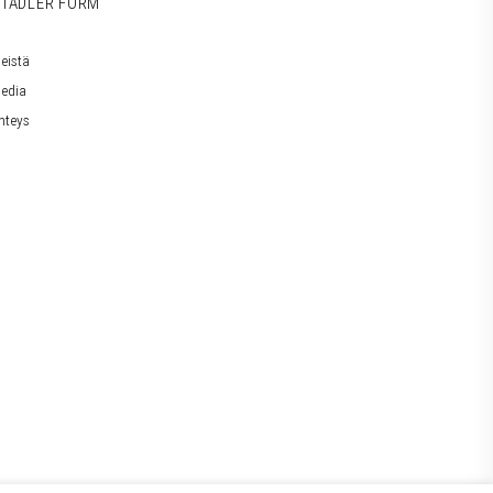
TADLER FORM
eistä
edia
hteys