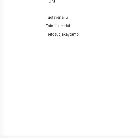
TUKI
Tuotevertailu
Toimitusehdot
Tietosuojakäytäntö