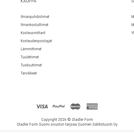
KAUPPA
S
Ilmanpuhdistimet
M
Ilmankostuttimet
M
Kosteusmittarit
Y
Kosteudenpoistajat
Lämmittimet
Tuulettimet
Tuoksuttimet
Tarvikkeet
Copyright 2026 ©
Stadler Form
Stadler Form Suomi sivuston tarjoaa Suomen Sähkötuonti Oy