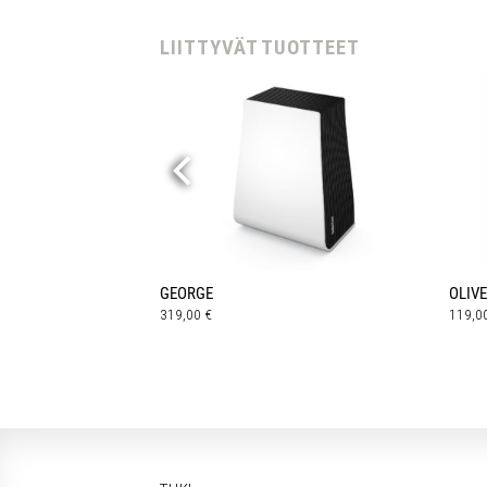
LIITTYVÄT TUOTTEET
NEN
GEORGE
OLIVE
319,00
€
119,0