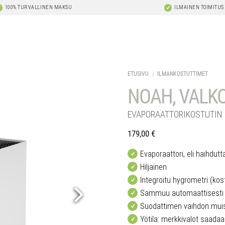
100% TURVALLINEN MAKSU
ILMAINEN TOIMITUS
ETUSIVU
/
ILMANKOSTUTTIMET
NOAH, VALK
EVAPORAATTORIKOSTUTIN 
179,00
€
Evaporaattori, eli haihdut
Hiljainen
Integroitu hygrometri (kos
Sammuu automaattisesti k
Suodattimen vaihdon muis
Yötila: merkkivalot saad