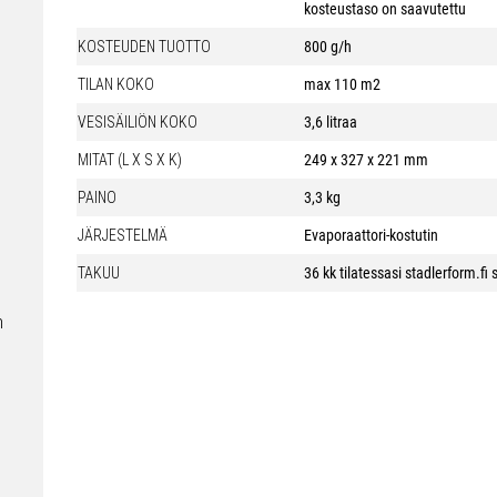
kosteustaso on saavutettu
KOSTEUDEN TUOTTO
800 g/h
TILAN KOKO
max 110 m2
VESISÄILIÖN KOKO
3,6 litraa
MITAT (L X S X K)
249 x 327 x 221 mm
PAINO
3,3 kg
JÄRJESTELMÄ
Evaporaattori-kostutin
TAKUU
36 kk tilatessasi stadlerform.fi 
n