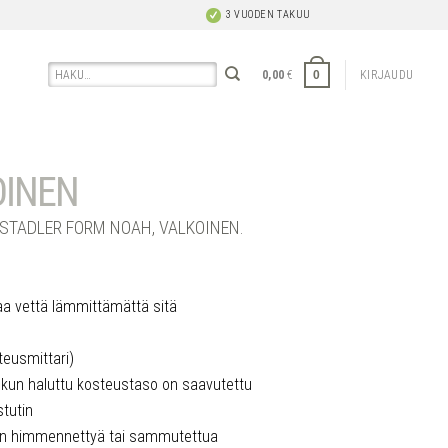
3 VUODEN TAKUU
Etsi:
0
0,00
€
KIRJAUDU
OINEN
STADLER FORM NOAH, VALKOINEN.
taa vettä lämmittämättä sitä
teusmittari)
un haluttu kosteustaso on saavutettu
tutin
aan himmennettyä tai sammutettua