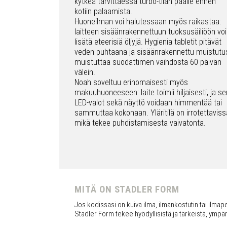
kytkeä tarvittaessa turbo-tilan päälle ennen
kotiin palaamista.
Huoneilman voi halutessaan myös raikastaa:
laitteen sisäänrakennettuun tuoksusäiliöön voi
lisätä eteerisiä öljyjä. Hygienia tabletit pitävät
veden puhtaana ja sisäänrakennettu muistutu
muistuttaa suodattimen vaihdosta 60 päivän
välein.
Noah soveltuu erinomaisesti myös
makuuhuoneeseen: laite toimii hiljaisesti, ja se
LED-valot sekä näyttö voidaan himmentää tai
sammuttaa kokonaan. Yläritilä on irrotettaviss
mikä tekee puhdistamisesta vaivatonta.
MITÄ ON STADLER FORM
Jos kodissasi on kuiva ilma, ilmankostutin tai ilmapes
Stadler Form tekee hyödyllisistä ja tärkeistä, ympär