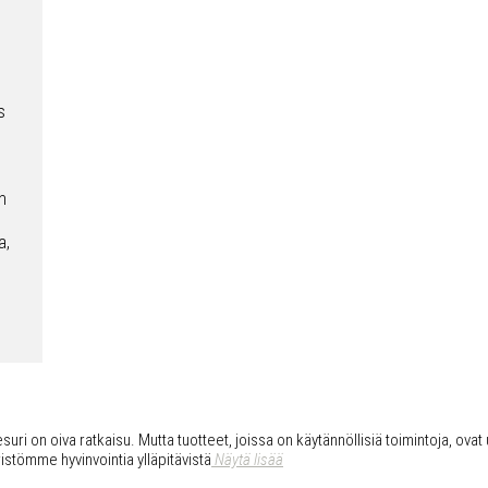
s
n
a,
uri on oiva ratkaisu. Mutta tuotteet, joissa on käytännöllisiä toimintoja, ovat 
istömme hyvinvointia ylläpitävistä
Näytä lisää