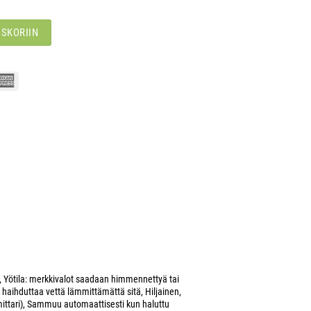
OSKORIIN
,
Yötila: merkkivalot saadaan himmennettyä tai
li haihduttaa vettä lämmittämättä sitä
,
Hiljainen
,
ittari)
,
Sammuu automaattisesti kun haluttu