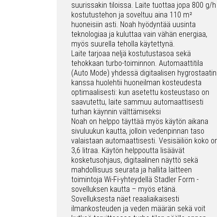
suurissakin tiloissa. Laite tuottaa jopa 800 g/h
kostutustehon ja soveltuu aina 110 m²
huoneisiin asti. Noah hyödyntää uusinta
teknologiaa ja kuluttaa vain vähän energiaa,
myös suurella teholla käytettynä.
Laite tarjoaa neljä kostutustasoa sekä
tehokkaan turbo-toiminnon. Automaattitila
(Auto Mode) yhdessä digitaalisen hygrostaatin
kanssa huolehtii huoneilman kosteudesta
optimaalisesti: kun asetettu kosteustaso on
saavutettu, laite sammuu automaattisesti
turhan käynnin välttämiseksi
Noah on helppo täyttää myös käytön aikana
sivuluukun kautta, jolloin vedenpinnan taso
valaistaan automaattisesti. Vesisäiliön koko o
3,6 litraa. Käytön helppoutta lisäävät
kosketusohjaus, digitaalinen näyttö sekä
mahdollisuus seurata ja hallita laitteen
toimintoja Wi-Fi-yhteydellä Stadler Form -
sovelluksen kautta – myös etänä.
Sovelluksesta näet reaaliaikaisesti
ilmankosteuden ja veden määrän sekä voit