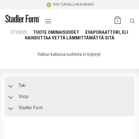
Skip
100% TURVALLINEN MAKSU
to
content
0
ETUSIVU
/
TUOTE OMINAISUUDET
/
EVAPORAATTORI, ELI
HAIHDUTTAA VETTÄ LÄMMITTÄMÄTTÄ SITÄ
Valitun kaltaisia tuotteita ei löytynyt.
Tuki
Shop
Stadler Form