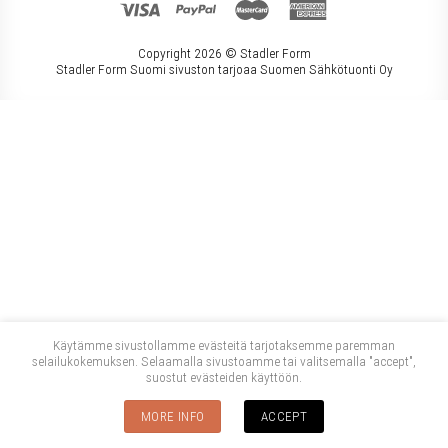
Copyright 2026 ©
Stadler Form
Stadler Form Suomi sivuston tarjoaa Suomen Sähkötuonti Oy
Käytämme sivustollamme evästeitä tarjotaksemme paremman
selailukokemuksen. Selaamalla sivustoamme tai valitsemalla "accept",
suostut evästeiden käyttöön.
MORE INFO
ACCEPT