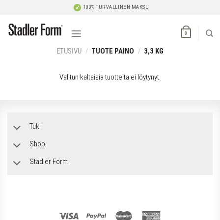
Skip
100% TURVALLINEN MAKSU
to
content
0
ETUSIVU
/
TUOTE PAINO
/
3,3 KG
Valitun kaltaisia tuotteita ei löytynyt.
Tuki
Shop
Stadler Form