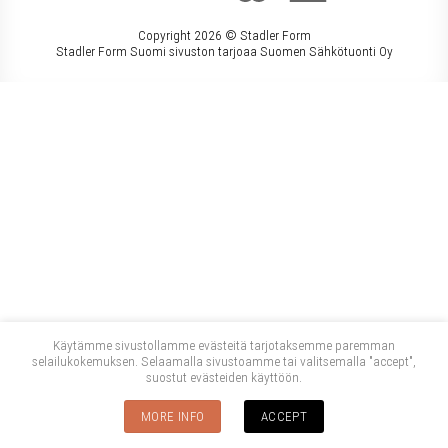
Copyright 2026 ©
Stadler Form
Stadler Form Suomi sivuston tarjoaa Suomen Sähkötuonti Oy
Käytämme sivustollamme evästeitä tarjotaksemme paremman
selailukokemuksen. Selaamalla sivustoamme tai valitsemalla "accept",
suostut evästeiden käyttöön.
MORE INFO
ACCEPT