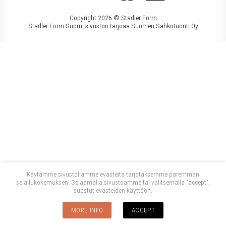
Copyright 2026 ©
Stadler Form
Stadler Form Suomi sivuston tarjoaa Suomen Sähkötuonti Oy
Käytämme sivustollamme evästeitä tarjotaksemme paremman
selailukokemuksen. Selaamalla sivustoamme tai valitsemalla "accept",
suostut evästeiden käyttöön.
MORE INFO
ACCEPT