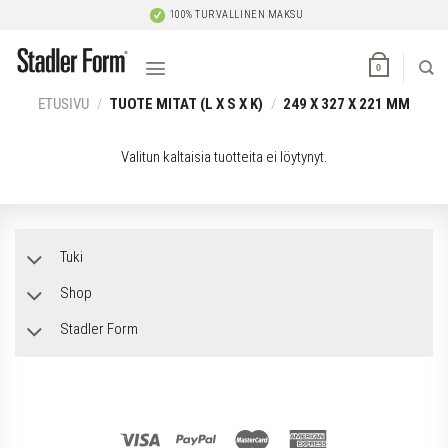
Skip
100% TURVALLINEN MAKSU
to
content
0
ETUSIVU
/
TUOTE MITAT (L X S X K)
/
249 X 327 X 221 MM
Valitun kaltaisia tuotteita ei löytynyt.
Tuki
Shop
Stadler Form