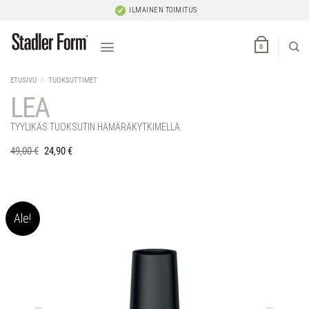
Skip
ILMAINEN TOIMITUS
to
content
0
ETUSIVU
/
TUOKSUTTIMET
LEA
TYYLIKÄS TUOKSUTIN HÄMÄRÄKYTKIMELLÄ.
49,00
€
24,90
€
Ale!