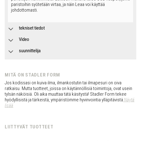
paristoihin syötetään virtaa, ja näin Leaa voi käyttää
johdottomasti.
tekniset tiedot
Video
suunnittelija
MITÄ ON STADLER FORM
Jos kodissasi on kuiva ilma, ilmankostutin tai ilmapesuri on oiva
ratkaisu. Mutta tuotteet, joissa on käytännöllisiä toimintoja, ovat usein
tylsän näköisiä. Oli aika muuttaa tätä käsitystä! Stadler Form tekee
hyödyllisistä ja tärkeistä, ympäristömme hyvinvointia ylläpitävistä
Näytä
lisää
LIITTYVÄT TUOTTEET