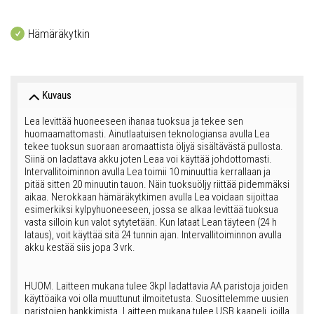
Hämäräkytkin
Kuvaus
Lea levittää huoneeseen ihanaa tuoksua ja tekee sen
huomaamattomasti. Ainutlaatuisen teknologiansa avulla Lea
tekee tuoksun suoraan aromaattista öljyä sisältävästä pullosta.
Siinä on ladattava akku joten Leaa voi käyttää johdottomasti.
Intervallitoiminnon avulla Lea toimii 10 minuuttia kerrallaan ja
pitää sitten 20 minuutin tauon. Näin tuoksuöljy riittää pidemmäksi
aikaa. Nerokkaan hämäräkytkimen avulla Lea voidaan sijoittaa
esimerkiksi kylpyhuoneeseen, jossa se alkaa levittää tuoksua
vasta silloin kun valot sytytetään. Kun lataat Lean täyteen (24 h
lataus), voit käyttää sitä 24 tunnin ajan. Intervallitoiminnon avulla
akku kestää siis jopa 3 vrk.
HUOM. Laitteen mukana tulee 3kpl ladattavia AA paristoja joiden
käyttöaika voi olla muuttunut ilmoitetusta. Suosittelemme uusien
paristojen hankkimista. Laitteen mukana tulee USB kaapeli, joilla