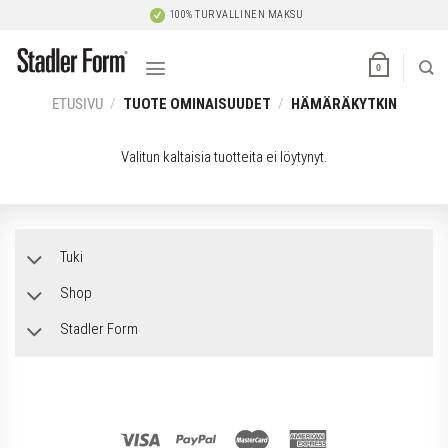
Skip
100% TURVALLINEN MAKSU
to
content
0
ETUSIVU
/
TUOTE OMINAISUUDET
/
HÄMÄRÄKYTKIN
Valitun kaltaisia tuotteita ei löytynyt.
Tuki
Shop
Stadler Form