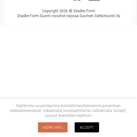
Copyright 2026 ©
Stadler Form
Stadler Form Suomi sivuston tarjoaa Suomen Sähkötuonti Oy
Käytämme sivustollamme evästeitä tarjotaksemme paremman
selailukokemuksen. Selaamalla sivustoamme tai valitsemalla "accept",
suostut evästeiden käyttöön.
MORE INFO
ACCEPT