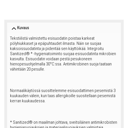
Kuvaus
Tekstiilistä valmistettu esisuodatin poistaa karkeat
pölyhiukkaset ja epäpuhtaudet ilmasta. Näin se suojaa
kaksoissuodatinta ja pidentää sen käyttöikää. Integroitu
Sanitized® * -hygieniatoiminto suojaa esisuodatinta mikrobien
kasvulta. Esisuodatin voidaan pestä pesukoneen
hienopesuohjelmalla 30°C:ssa. Antimikrobinen suoja taataan
vähintään 20 pesulle.
Normaalikäytössä suosittelemme esisuodattimen pesemistä 3
kuukauden välein, kun taas allergikoille suositellaan pesemistä
kerran kuukaudessa.
* Sanitized® on maailman johtava, sveitsiläinen antimikrobisten
hygieniasuojauksien ja materiaalisuojauksien valmistaja.