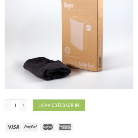
Esisuodatin Roger Little ilmanpuhdistimeen määrä
LISÄÄ OSTOSKORIIN