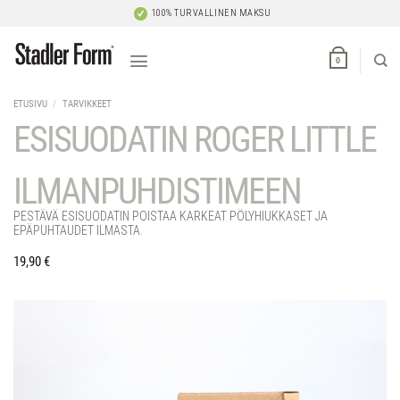
Skip
100% TURVALLINEN MAKSU
to
content
0
ETUSIVU
/
TARVIKKEET
ESISUODATIN ROGER LITTLE
ILMANPUHDISTIMEEN
PESTÄVÄ ESISUODATIN POISTAA KARKEAT PÖLYHIUKKASET JA
EPÄPUHTAUDET ILMASTA.
19,90
€