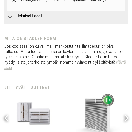
tekniset tiedot
MITÄ ON STADLER FORM
Jos kodissasi on kuiva ilma, ilmankostutin tai ilmapesuri on oiva
ratkaisu. Mutta tuotteet, joissa on käytännöllisiä toimintoja, ovat usein
tylsän näköisiä. Oli aika muuttaa tätä käsitystä! Stadler Form tekee
hyödyllisistä ja tärkeistä, ympäristömme hyvinvointia ylläpitävistä
Näytä
lisää
LIITTYVÄT TUOTTEET