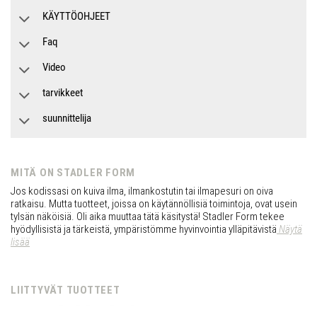
KÄYTTÖOHJEET
Faq
Video
tarvikkeet
suunnittelija
MITÄ ON STADLER FORM
Jos kodissasi on kuiva ilma, ilmankostutin tai ilmapesuri on oiva
ratkaisu. Mutta tuotteet, joissa on käytännöllisiä toimintoja, ovat usein
tylsän näköisiä. Oli aika muuttaa tätä käsitystä! Stadler Form tekee
hyödyllisistä ja tärkeistä, ympäristömme hyvinvointia ylläpitävistä
Näytä
lisää
LIITTYVÄT TUOTTEET