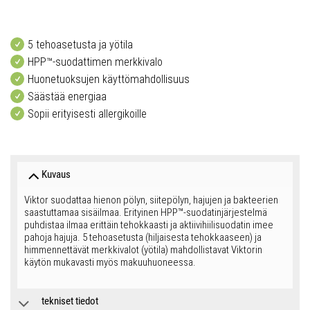
5 tehoasetusta ja yötila
HPP™-suodattimen merkkivalo
Huonetuoksujen käyttömahdollisuus
Säästää energiaa
Sopii erityisesti allergikoille
Kuvaus
Viktor suodattaa hienon pölyn, siitepölyn, hajujen ja bakteerien
saastuttamaa sisäilmaa. Erityinen HPP™-suodatinjärjestelmä
puhdistaa ilmaa erittäin tehokkaasti ja aktiivihiilisuodatin imee
pahoja hajuja. 5 tehoasetusta (hiljaisesta tehokkaaseen) ja
himmennettävät merkkivalot (yötila) mahdollistavat Viktorin
käytön mukavasti myös makuuhuoneessa.
tekniset tiedot