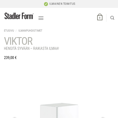
Skip
ILMAINEN TOIMITUS
to
content
0
ETUSIVU
/
ILMANPUHDISTIMET
VIKTOR
HENGITÄ SYVÄÄN – RAIKASTA ILMAA!
239,00
€