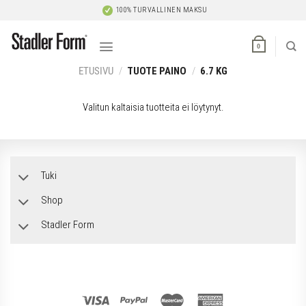
Skip
100% TURVALLINEN MAKSU
to
content
0
ETUSIVU
/
TUOTE PAINO
/
6.7 KG
Valitun kaltaisia tuotteita ei löytynyt.
Tuki
Shop
Stadler Form