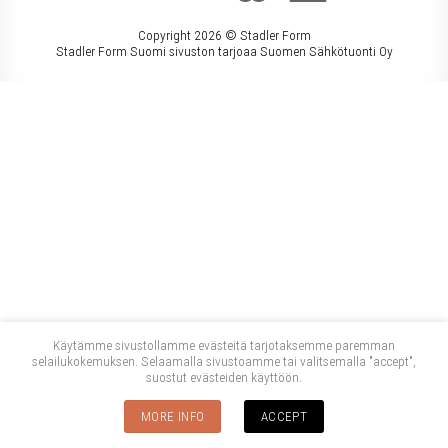
Copyright 2026 ©
Stadler Form
Stadler Form Suomi sivuston tarjoaa Suomen Sähkötuonti Oy
Käytämme sivustollamme evästeitä tarjotaksemme paremman
selailukokemuksen. Selaamalla sivustoamme tai valitsemalla "accept",
suostut evästeiden käyttöön.
MORE INFO
ACCEPT