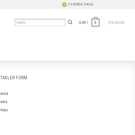
3 VUODEN TAKUU
Etsi:
0
0,00
€
KIRJAUDU
TADLER FORM
eistä
edia
hteys