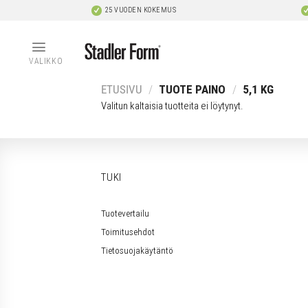
Skip
25 VUODEN KOKEMUS
to
content
VALIKKO
ETUSIVU
/
TUOTE PAINO
/
5,1 KG
Valitun kaltaisia tuotteita ei löytynyt.
TUKI
Tuotevertailu
Toimitusehdot
Tietosuojakäytäntö