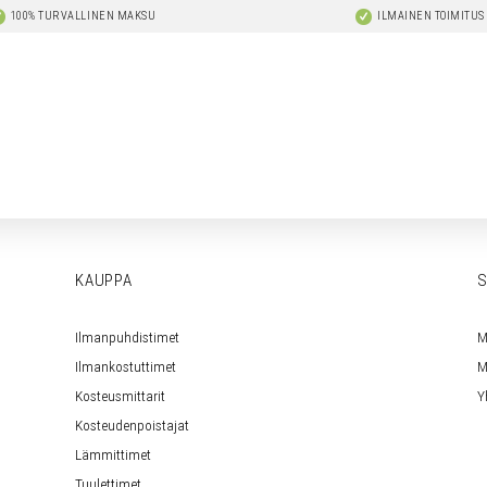
100% TURVALLINEN MAKSU
ILMAINEN TOIMITUS
KAUPPA
S
Ilmanpuhdistimet
M
Ilmankostuttimet
M
Kosteusmittarit
Y
Kosteudenpoistajat
Lämmittimet
Tuulettimet