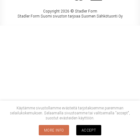
Copyright 2026 ©
Stadler Form
Stadler Form Suomi sivuston tarjoaa Suomen Sähkötuonti Oy
Käytämme sivustollamme evästeitä tarjotaksemme paremman
selailukokemuksen. Selaamalla sivustoamme tai valitsemalla "accept",
suostut evästeiden käyttöön.
MORE INFO
ACCEPT