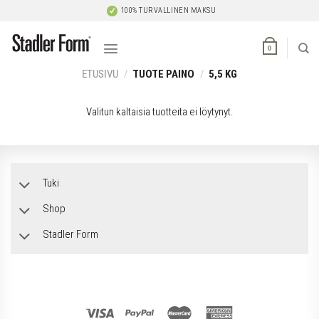
Skip
100% TURVALLINEN MAKSU
to
content
0
ETUSIVU
/
TUOTE PAINO
/
5,5 KG
Valitun kaltaisia tuotteita ei löytynyt.
Tuki
Shop
Stadler Form