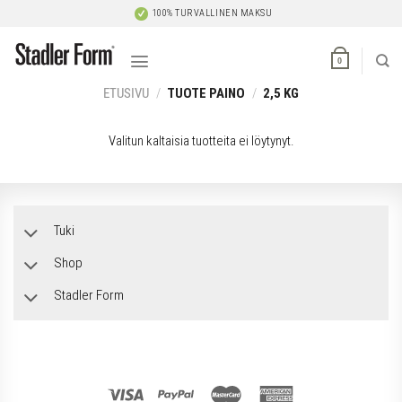
Skip
100% TURVALLINEN MAKSU
to
content
0
ETUSIVU
/
TUOTE PAINO
/
2,5 KG
Valitun kaltaisia tuotteita ei löytynyt.
Tuki
Shop
Stadler Form