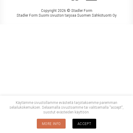
Copyright 2026 ©
Stadler Form
Stadler Form Suomi sivuston tarjoaa Suomen Sähkötuonti Oy
Käytämme sivustollamme evästeitä tarjotaksemme paremman
selailukokemuksen. Selaamalla sivustoamme tai valitsemalla "accept",
suostut evästeiden käyttöön.
MORE INFO
ACCEPT