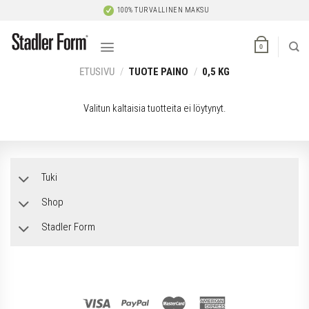
Skip
100% TURVALLINEN MAKSU
to
content
0
ETUSIVU
/
TUOTE PAINO
/
0,5 KG
Valitun kaltaisia tuotteita ei löytynyt.
Tuki
Shop
Stadler Form