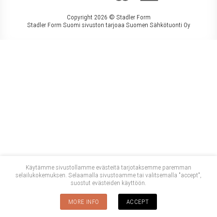
Copyright 2026 ©
Stadler Form
Stadler Form Suomi sivuston tarjoaa Suomen Sähkötuonti Oy
Käytämme sivustollamme evästeitä tarjotaksemme paremman
selailukokemuksen. Selaamalla sivustoamme tai valitsemalla "accept",
suostut evästeiden käyttöön.
MORE INFO
ACCEPT