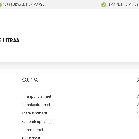
100% TURVALLINEN MAKSU
ILMAINEN TOIMITUS
6 LITRAA
KAUPPA
S
Ilmanpuhdistimet
M
Ilmankostuttimet
M
Kosteusmittarit
Y
Kosteudenpoistajat
Lämmittimet
Tuulettimet