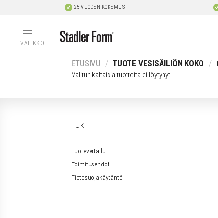
Skip
25 VUODEN KOKEMUS
to
content
VALIKKO
ETUSIVU
/
TUOTE VESISÄILIÖN KOKO
/
Valitun kaltaisia tuotteita ei löytynyt.
TUKI
Tuotevertailu
Toimitusehdot
Tietosuojakäytäntö