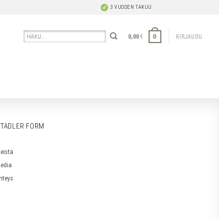
3 VUODEN TAKUU
Etsi:
0
0,00
€
KIRJAUDU
TADLER FORM
eistä
edia
hteys