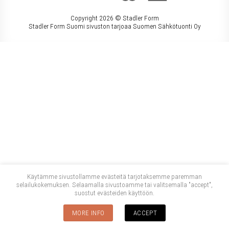
Copyright 2026 ©
Stadler Form
Stadler Form Suomi sivuston tarjoaa Suomen Sähkötuonti Oy
Käytämme sivustollamme evästeitä tarjotaksemme paremman
selailukokemuksen. Selaamalla sivustoamme tai valitsemalla "accept",
suostut evästeiden käyttöön.
MORE INFO
ACCEPT