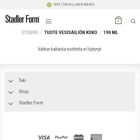
Skip
100% TURVALLINEN MAKSU
to
content
0
ETUSIVU
/
TUOTE VESISÄILIÖN KOKO
/
190 ML
Valitun kaltaisia tuotteita ei löytynyt.
Tuki
Shop
Stadler Form