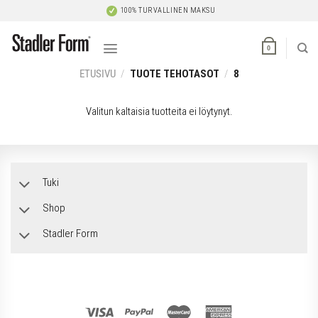
Skip
100% TURVALLINEN MAKSU
to
content
0
ETUSIVU
/
TUOTE TEHOTASOT
/
8
Valitun kaltaisia tuotteita ei löytynyt.
Tuki
Shop
Stadler Form