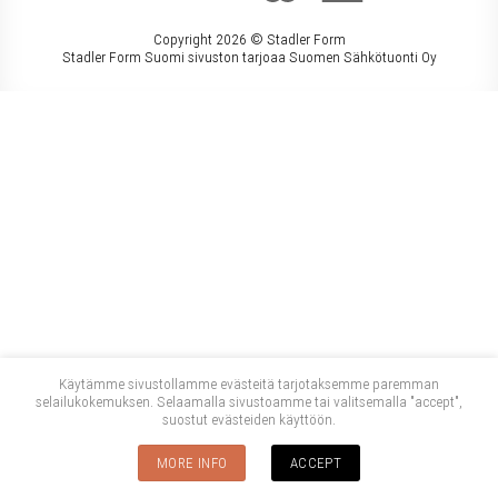
Copyright 2026 ©
Stadler Form
Stadler Form Suomi sivuston tarjoaa Suomen Sähkötuonti Oy
Käytämme sivustollamme evästeitä tarjotaksemme paremman
selailukokemuksen. Selaamalla sivustoamme tai valitsemalla "accept",
suostut evästeiden käyttöön.
MORE INFO
ACCEPT