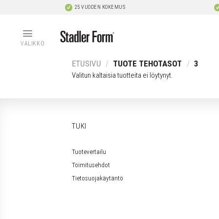
Skip
25 VUODEN KOKEMUS
to
content
VALIKKO
ETUSIVU
/
TUOTE TEHOTASOT
/
3
Valitun kaltaisia tuotteita ei löytynyt.
TUKI
Tuotevertailu
Toimitusehdot
Tietosuojakäytäntö