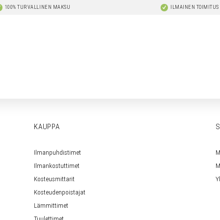
100% TURVALLINEN MAKSU
ILMAINEN TOIMITUS
KAUPPA
S
Ilmanpuhdistimet
M
Ilmankostuttimet
M
Kosteusmittarit
Y
Kosteudenpoistajat
Lämmittimet
Tuulettimet