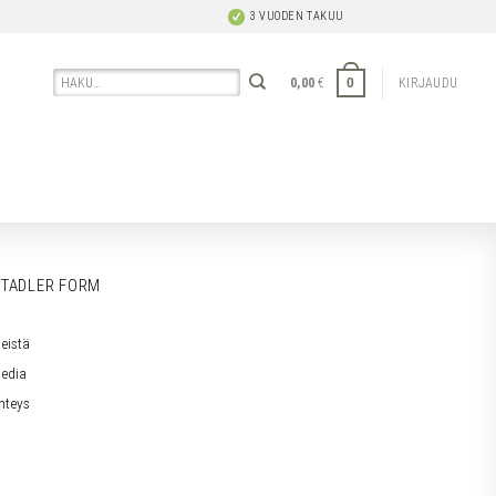
3 VUODEN TAKUU
Etsi:
0
0,00
€
KIRJAUDU
TADLER FORM
eistä
edia
hteys