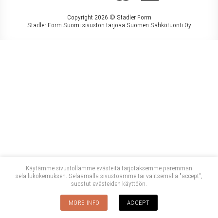
Copyright 2026 ©
Stadler Form
Stadler Form Suomi sivuston tarjoaa Suomen Sähkötuonti Oy
Käytämme sivustollamme evästeitä tarjotaksemme paremman
selailukokemuksen. Selaamalla sivustoamme tai valitsemalla "accept",
suostut evästeiden käyttöön.
MORE INFO
ACCEPT