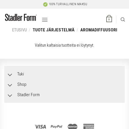
Skip
100% TURVALLINEN MAKSU
to
content
0
ETUSIVU
/
TUOTE JÄRJESTELMÄ
/
AROMADIFFUUSORI
Valitun kaltaisia tuotteita ei löytynyt.
Tuki
Shop
Stadler Form