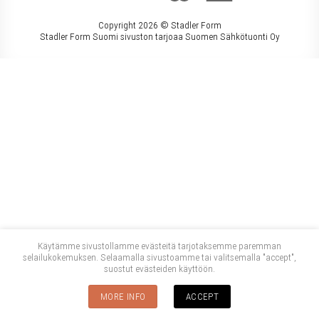
Copyright 2026 ©
Stadler Form
Stadler Form Suomi sivuston tarjoaa Suomen Sähkötuonti Oy
Käytämme sivustollamme evästeitä tarjotaksemme paremman
selailukokemuksen. Selaamalla sivustoamme tai valitsemalla "accept",
suostut evästeiden käyttöön.
MORE INFO
ACCEPT