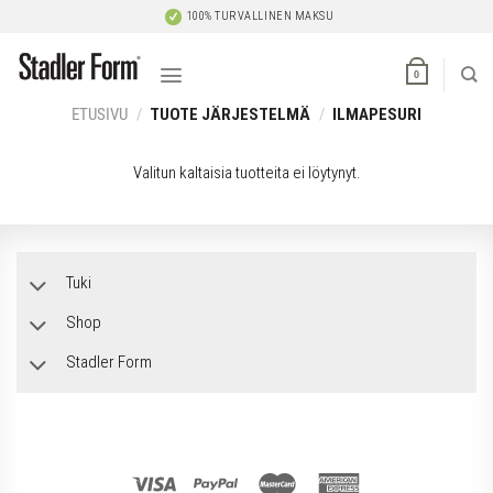
Skip
100% TURVALLINEN MAKSU
to
content
0
ETUSIVU
/
TUOTE JÄRJESTELMÄ
/
ILMAPESURI
Valitun kaltaisia tuotteita ei löytynyt.
Tuki
Shop
Stadler Form