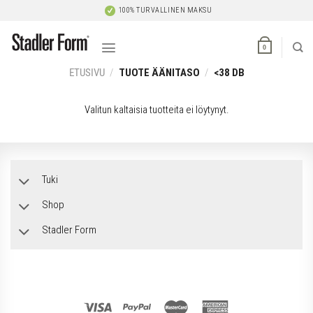
Skip
100% TURVALLINEN MAKSU
to
content
0
ETUSIVU
/
TUOTE ÄÄNITASO
/
<38 DB
Valitun kaltaisia tuotteita ei löytynyt.
Tuki
Shop
Stadler Form