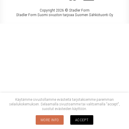
Copyright 2026 ©
Stadler Form
Stadler Form Suomi sivuston tarjoaa Suomen Sähkötuonti Oy
Käytämme sivustollamme evästeitä tarjotaksemme paremman
selailukokemuksen. Selaamalla sivustoamme tai valitsemalla "accept",
suostut evästeiden käyttöön.
MORE INFO
ACCEPT