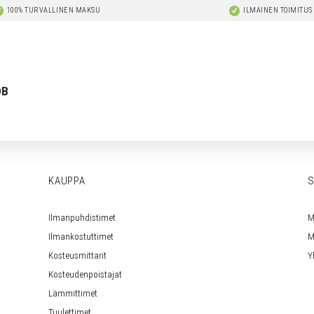
100% TURVALLINEN MAKSU
ILMAINEN TOIMITUS
DB
KAUPPA
S
Ilmanpuhdistimet
M
Ilmankostuttimet
M
Kosteusmittarit
Y
Kosteudenpoistajat
Lämmittimet
Tuulettimet