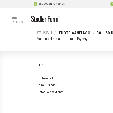
Skip
25 VUODEN KOKEMUS
to
content
VALIKKO
ETUSIVU
/
TUOTE ÄÄNITASO
/
30 – 50 
Valitun kaltaisia tuotteita ei löytynyt.
TUKI
Tuotevertailu
Toimitusehdot
Tietosuojakäytäntö