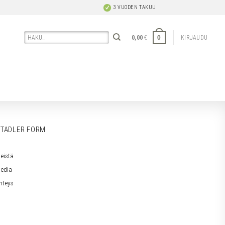
3 VUODEN TAKUU
Etsi:
0
0,00
€
KIRJAUDU
TADLER FORM
eistä
edia
hteys