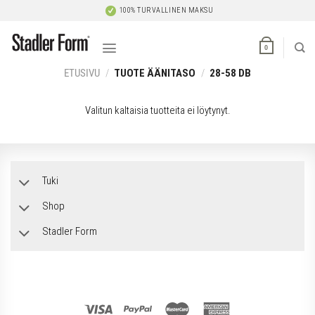
Skip
100% TURVALLINEN MAKSU
to
content
0
ETUSIVU
/
TUOTE ÄÄNITASO
/
28-58 DB
Valitun kaltaisia tuotteita ei löytynyt.
Tuki
Shop
Stadler Form