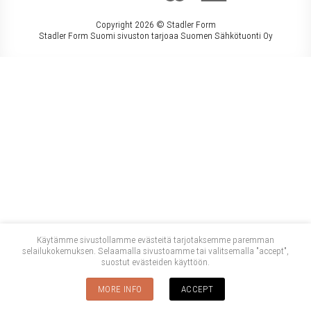
Copyright 2026 ©
Stadler Form
Stadler Form Suomi sivuston tarjoaa Suomen Sähkötuonti Oy
Käytämme sivustollamme evästeitä tarjotaksemme paremman
selailukokemuksen. Selaamalla sivustoamme tai valitsemalla "accept",
suostut evästeiden käyttöön.
MORE INFO
ACCEPT