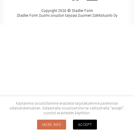
Copyright 2026 ©
Stadler Form
Stadler Form Suomi sivuston tarjoaa Suomen Sähkötuonti Oy
Käytämme sivustollamme evästeitä tarjotaksemme paremman
selailukokemuksen. Selaamalla sivustoamme tai valitsemalla "accept",
suostut evästeiden käyttöön.
MORE INFO
ACCEPT