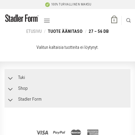
Skip
100% TURVALLINEN MAKSU
to
content
0
ETUSIVU
/
TUOTE ÄÄNITASO
/
27 – 56 DB
Valitun kaltaisia tuotteita ei löytynyt.
Tuki
Shop
Stadler Form