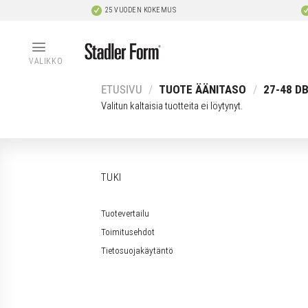
Skip
25 VUODEN KOKEMUS
to
content
VALIKKO
ETUSIVU
/
TUOTE ÄÄNITASO
/
27-48 D
Valitun kaltaisia tuotteita ei löytynyt.
TUKI
Tuotevertailu
Toimitusehdot
Tietosuojakäytäntö