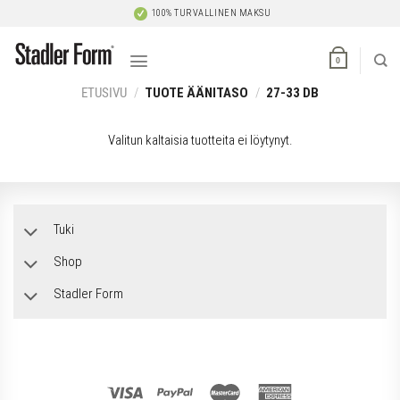
Skip
100% TURVALLINEN MAKSU
to
content
0
ETUSIVU
/
TUOTE ÄÄNITASO
/
27-33 DB
Valitun kaltaisia tuotteita ei löytynyt.
Tuki
Shop
Stadler Form