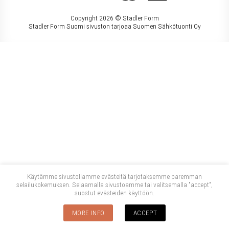
Copyright 2026 ©
Stadler Form
Stadler Form Suomi sivuston tarjoaa Suomen Sähkötuonti Oy
Käytämme sivustollamme evästeitä tarjotaksemme paremman
selailukokemuksen. Selaamalla sivustoamme tai valitsemalla "accept",
suostut evästeiden käyttöön.
MORE INFO
ACCEPT