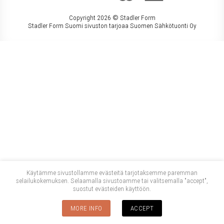
Copyright 2026 ©
Stadler Form
Stadler Form Suomi sivuston tarjoaa Suomen Sähkötuonti Oy
Käytämme sivustollamme evästeitä tarjotaksemme paremman
selailukokemuksen. Selaamalla sivustoamme tai valitsemalla "accept",
suostut evästeiden käyttöön.
MORE INFO
ACCEPT