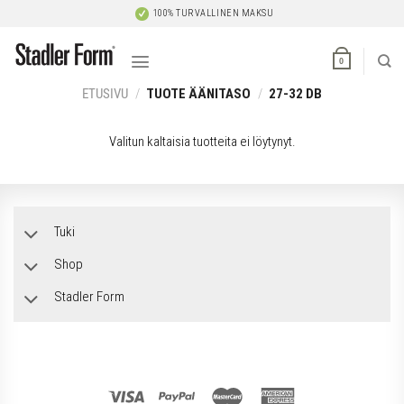
Skip
100% TURVALLINEN MAKSU
to
content
0
ETUSIVU
/
TUOTE ÄÄNITASO
/
27-32 DB
Valitun kaltaisia tuotteita ei löytynyt.
Tuki
Shop
Stadler Form