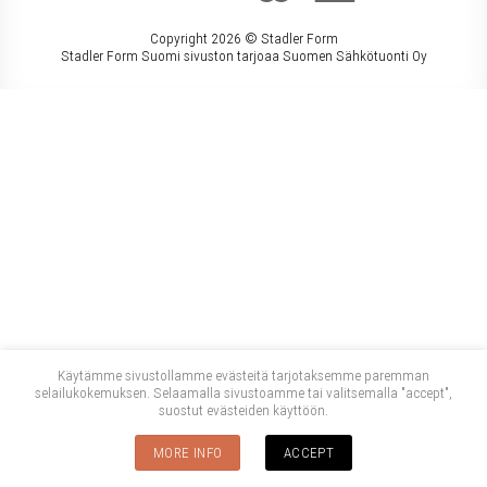
Copyright 2026 ©
Stadler Form
Stadler Form Suomi sivuston tarjoaa Suomen Sähkötuonti Oy
Käytämme sivustollamme evästeitä tarjotaksemme paremman
selailukokemuksen. Selaamalla sivustoamme tai valitsemalla "accept",
suostut evästeiden käyttöön.
MORE INFO
ACCEPT