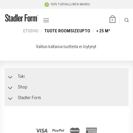
Skip
100% TURVALLINEN MAKSU
to
content
0
ETUSIVU
/
TUOTE ROOMSIZEUPTO
/
< 25 M²
Valitun kaltaisia tuotteita ei löytynyt.
Tuki
Shop
Stadler Form