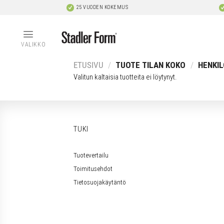
Skip
25 VUODEN KOKEMUS
to
content
VALIKKO
ETUSIVU
/
TUOTE TILAN KOKO
/
HENKIL
Valitun kaltaisia tuotteita ei löytynyt.
TUKI
Tuotevertailu
Toimitusehdot
Tietosuojakäytäntö