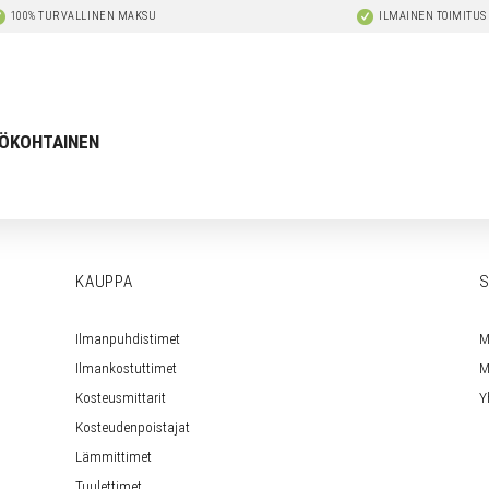
100% TURVALLINEN MAKSU
ILMAINEN TOIMITUS
ÖKOHTAINEN
KAUPPA
S
Ilmanpuhdistimet
M
Ilmankostuttimet
M
Kosteusmittarit
Y
Kosteudenpoistajat
Lämmittimet
Tuulettimet