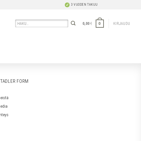
3 VUODEN TAKUU
Etsi:
0
0,00
€
KIRJAUDU
TADLER FORM
eistä
edia
hteys