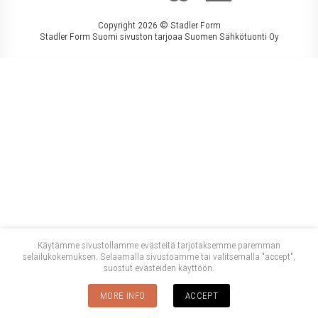
Copyright 2026 ©
Stadler Form
Stadler Form Suomi sivuston tarjoaa Suomen Sähkötuonti Oy
Käytämme sivustollamme evästeitä tarjotaksemme paremman
selailukokemuksen. Selaamalla sivustoamme tai valitsemalla "accept",
suostut evästeiden käyttöön.
MORE INFO
ACCEPT