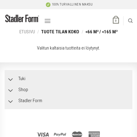
Skip
100% TURVALLINEN MAKSU
to
content
0
ETUSIVU
/
TUOTE TILAN KOKO
/
<66 M² / <165 M³
Valitun kaltaisia tuotteita ei löytynyt.
Tuki
Shop
Stadler Form