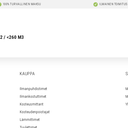
100% TURVALLINEN MAKSU
ILMAINEN TOIMITUS
2 / <260 M3
KAUPPA
S
Ilmanpuhdistimet
M
Ilmankostuttimet
M
Kosteusmittarit
Y
Kosteudenpoistajat
Lämmittimet
Tuulettimet