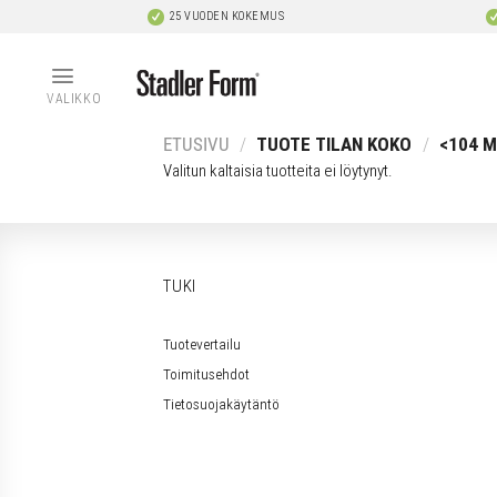
Skip
25 VUODEN KOKEMUS
to
content
VALIKKO
ETUSIVU
/
TUOTE TILAN KOKO
/
<104 M
Valitun kaltaisia tuotteita ei löytynyt.
TUKI
Tuotevertailu
Toimitusehdot
Tietosuojakäytäntö