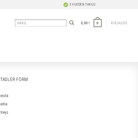
3 VUODEN TAKUU
Etsi:
0
0,00
€
KIRJAUDU
TADLER FORM
eistä
edia
hteys