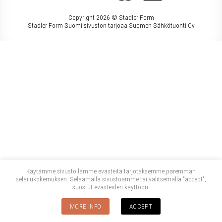
Copyright 2026 ©
Stadler Form
Stadler Form Suomi sivuston tarjoaa Suomen Sähkötuonti Oy
Käytämme sivustollamme evästeitä tarjotaksemme paremman
selailukokemuksen. Selaamalla sivustoamme tai valitsemalla "accept",
suostut evästeiden käyttöön.
MORE INFO
ACCEPT