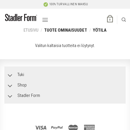
Skip
100% TURVALLINEN MAKSU
to
content
0
ETUSIVU
/
TUOTE OMINAISUUDET
/
YÖTILA
Valitun kaltaisia tuotteita ei löytynyt.
Tuki
Shop
Stadler Form