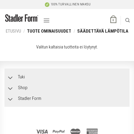
Skip
100% TURVALLINEN MAKSU
to
content
0
ETUSIVU
/
TUOTE OMINAISUUDET
/
SÄÄDETTÄVÄ LÄMPÖTILA
Valitun kaltaisia tuotteita ei löytynyt.
Tuki
Shop
Stadler Form