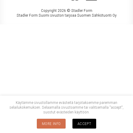
Copyright 2026 ©
Stadler Form
Stadler Form Suomi sivuston tarjoaa Suomen Sähkötuonti Oy
Käytämme sivustollamme evästeitä tarjotaksemme paremman
selailukokemuksen. Selaamalla sivustoamme tai valitsemalla "accept",
suostut evästeiden käyttöön.
MORE INFO
ACCEPT