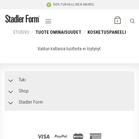
Skip
100% TURVALLINEN MAKSU
to
content
0
ETUSIVU
/
TUOTE OMINAISUUDET
/
KOSKETUSPANEELI
Valitun kaltaisia tuotteita ei löytynyt.
Tuki
Shop
Stadler Form