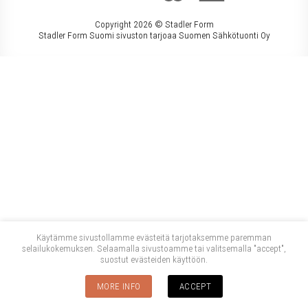
Copyright 2026 ©
Stadler Form
Stadler Form Suomi sivuston tarjoaa Suomen Sähkötuonti Oy
Käytämme sivustollamme evästeitä tarjotaksemme paremman
selailukokemuksen. Selaamalla sivustoamme tai valitsemalla "accept",
suostut evästeiden käyttöön.
MORE INFO
ACCEPT