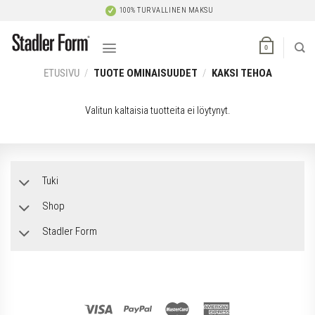
Skip
100% TURVALLINEN MAKSU
to
content
0
ETUSIVU
/
TUOTE OMINAISUUDET
/
KAKSI TEHOA
Valitun kaltaisia tuotteita ei löytynyt.
Tuki
Shop
Stadler Form