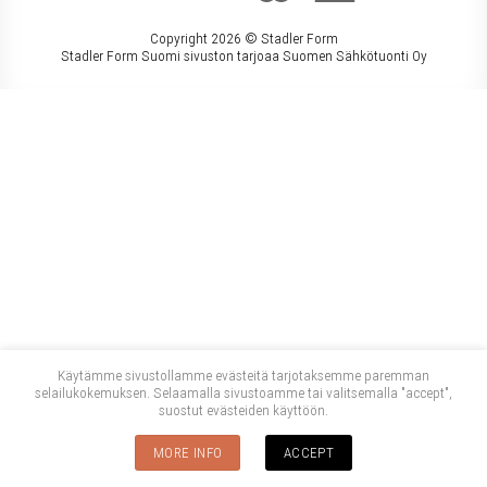
Copyright 2026 ©
Stadler Form
Stadler Form Suomi sivuston tarjoaa Suomen Sähkötuonti Oy
Käytämme sivustollamme evästeitä tarjotaksemme paremman
selailukokemuksen. Selaamalla sivustoamme tai valitsemalla "accept",
suostut evästeiden käyttöön.
MORE INFO
ACCEPT