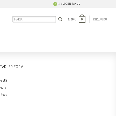
3 VUODEN TAKUU
Etsi:
0
0,00
€
KIRJAUDU
TADLER FORM
eistä
edia
hteys