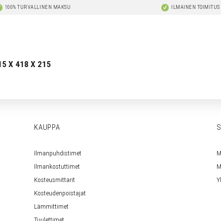
100% TURVALLINEN MAKSU
ILMAINEN TOIMITUS
5 X 418 X 215
KAUPPA
S
Ilmanpuhdistimet
M
Ilmankostuttimet
M
Kosteusmittarit
Y
Kosteudenpoistajat
Lämmittimet
Tuulettimet