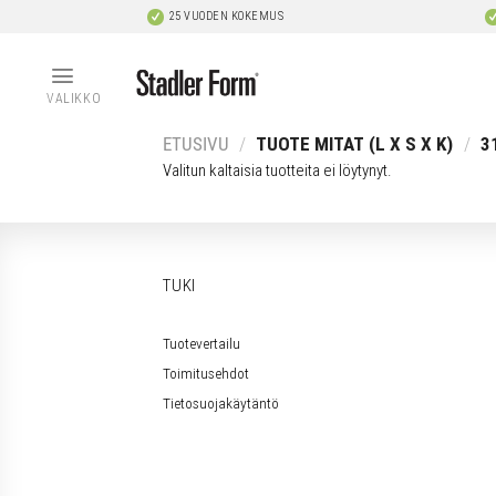
Skip
25 VUODEN KOKEMUS
to
content
VALIKKO
ETUSIVU
/
TUOTE MITAT (L X S X K)
/
31
Valitun kaltaisia tuotteita ei löytynyt.
TUKI
Tuotevertailu
Toimitusehdot
Tietosuojakäytäntö