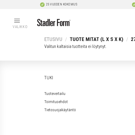
Skip
25 VUODEN KOKEMUS
to
content
VALIKKO
ETUSIVU
/
TUOTE MITAT (L X S X K)
/
27
Valitun kaltaisia tuotteita ei löytynyt.
TUKI
Tuotevertailu
Toimitusehdot
Tietosuojakäytäntö