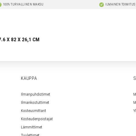
100% TURVALLINEN MAKSU
ILMAINEN TOIMITUS
.6 X 82 X 26,1 CM
KAUPPA
S
Ilmanpuhdistimet
M
Ilmankostuttimet
M
Kosteusmittarit
Y
Kosteudenpoistajat
Lämmittimet
Tuulettimet