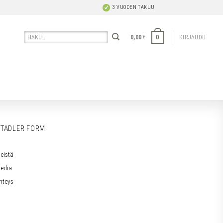
3 VUODEN TAKUU
Etsi:
0
0,00
€
KIRJAUDU
TADLER FORM
eistä
edia
hteys