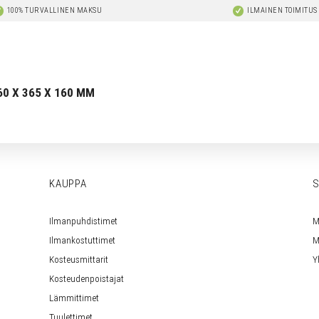
100% TURVALLINEN MAKSU
ILMAINEN TOIMITUS
0 X 365 X 160 MM
KAUPPA
S
Ilmanpuhdistimet
M
Ilmankostuttimet
M
Kosteusmittarit
Y
Kosteudenpoistajat
Lämmittimet
Tuulettimet