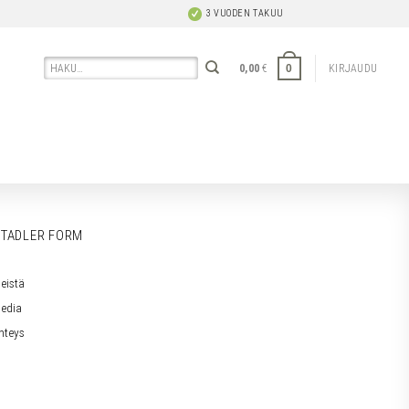
3 VUODEN TAKUU
Etsi:
0
0,00
€
KIRJAUDU
TADLER FORM
eistä
edia
hteys