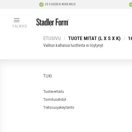
Skip
25 VUODEN KOKEMUS
to
content
VALIKKO
ETUSIVU
/
TUOTE MITAT (L X S X K)
/
16
Valitun kaltaisia tuotteita ei löytynyt.
TUKI
Tuotevertailu
Toimitusehdot
Tietosuojakäytäntö