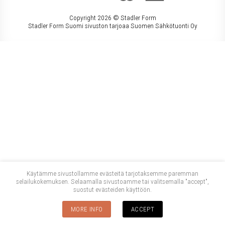
Copyright 2026 ©
Stadler Form
Stadler Form Suomi sivuston tarjoaa Suomen Sähkötuonti Oy
Käytämme sivustollamme evästeitä tarjotaksemme paremman
selailukokemuksen. Selaamalla sivustoamme tai valitsemalla "accept",
suostut evästeiden käyttöön.
MORE INFO
ACCEPT