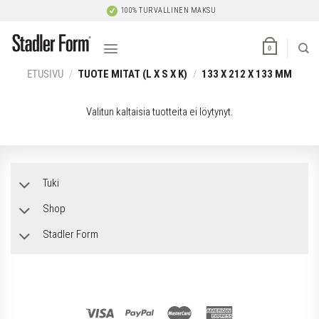
Skip
100% TURVALLINEN MAKSU
to
content
0
ETUSIVU
/
TUOTE MITAT (L X S X K)
/
133 X 212 X 133 MM
Valitun kaltaisia tuotteita ei löytynyt.
Tuki
Shop
Stadler Form