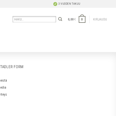
3 VUODEN TAKUU
Etsi:
0
0,00
€
KIRJAUDU
TADLER FORM
eistä
edia
hteys