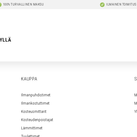
100% TURVALLINEN MAKSU
ILMAINEN TOIMITUS
YLLÄ
KAUPPA
S
Ilmanpuhdistimet
M
Ilmankostuttimet
M
Kosteusmittarit
Y
Kosteudenpoistajat
Lämmittimet
Tuulettimet