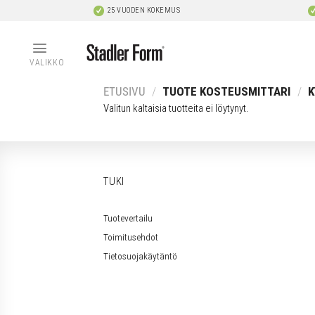
Skip
25 VUODEN KOKEMUS
to
content
VALIKKO
ETUSIVU
/
TUOTE KOSTEUSMITTARI
/
K
Valitun kaltaisia tuotteita ei löytynyt.
TUKI
Tuotevertailu
Toimitusehdot
Tietosuojakäytäntö