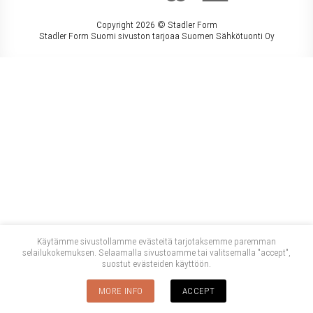
Copyright 2026 ©
Stadler Form
Stadler Form Suomi sivuston tarjoaa Suomen Sähkötuonti Oy
Käytämme sivustollamme evästeitä tarjotaksemme paremman
selailukokemuksen. Selaamalla sivustoamme tai valitsemalla "accept",
suostut evästeiden käyttöön.
MORE INFO
ACCEPT