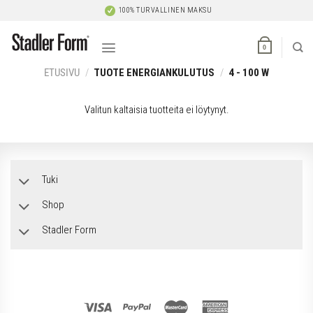
Skip
100% TURVALLINEN MAKSU
to
content
0
ETUSIVU
/
TUOTE ENERGIANKULUTUS
/
4 - 100 W
Valitun kaltaisia tuotteita ei löytynyt.
Tuki
Shop
Stadler Form